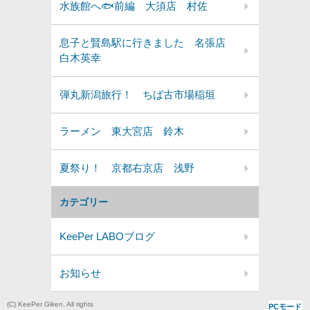
水族館へ🐟前編 大須店 村佐
息子と賢島駅に行きました 名張店
白木英幸
弾丸新潟旅行！ ちば古市場稲垣
ラーメン 東大宮店 鈴木
夏祭り！ 京都右京店 浅野
カテゴリー
KeePer LABOブログ
お知らせ
(C) KeePer Giken. All rights
PCモード