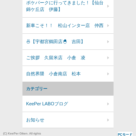
ポケパークに行ってきました！【仙台
錦ケ丘店 伊藤】
新車こそ！！ 松山インター店 仲西
🍜【宇都宮鶴田店🐣 吉田】
ご挨拶 久留米店 小倉 凌
自然界隈 小倉南店 松本
カテゴリー
KeePer LABOブログ
お知らせ
(C) KeePer Giken. All rights
PCモード