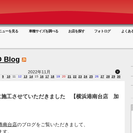
ニューを見る
車種サイズを調べる
お店を探す
フォトログ
よくあ
 Blog
2022年11月
9
10
11
12
13
14
15
16
17
18
19
20
21
22
23
24
25
26
27
28
29
30
に施工させていただきました 【横浜港南台店 加
港南台店
のブログをご覧いただきまして、
ます。