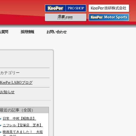
る質問
採用情報
お問い合わせ
カテゴリー
KeePer LABOブログ
お知らせ
最近の記事（全国）
日常 中村【昭島店】
ニフレル【宝塚店 芝本】
映画見てきました！ 大垣