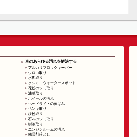
車のあらゆる汚れを解決する
アルカリブロックキーパー
ウロコ取り
水垢取り
水シミ・ウォータースポット
花粉のシミ取り
油膜取り
ホイールの汚れ
ヘッドライトの黄ばみ
ペンキ取り
鉄粉取り
石灰のシミ取り
樹液取り
エンジンルームの汚れ
融雪剤落とし