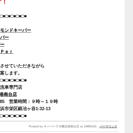
す！
□■□■□■□■□■
モンドキーパー
パー
ー
Ｐｅｒ
させていただきながら
案します。
□■□■□■□■□■
洗車専門店
港南台店
-7785 営業時間：９時～１９時
市栄区鍛冶ヶ谷1-32-13
□■□■□■□■□■
Posted by キーパーラボ横浜港南台店 at 18時34分
パーマリンク