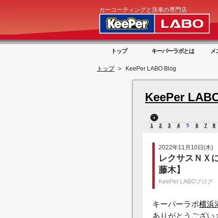
カーコーティングと洗車の専門店
トップ
キーパーラボとは
メ
トップ
KeePer LABO Blog
KeePer LABO
1
2
3
4
5
6
7
8
2022年11月10日(木)
レクサスＮＸ
藤木】
KeePer LABOブログ
キーパーラボ
横浜
ありがとうござい