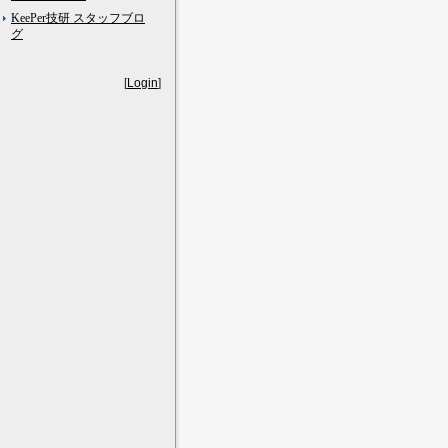
KeePer技研 スタッフブロ
グ
[
Login
]