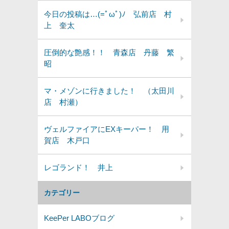
今日の投稿は…(=ﾟωﾟ)ﾉ 弘前店 村
上 奎太
圧倒的な艶感！！ 青森店 丹藤 繁
昭
マ・メゾンに行きました！ （太田川
店 村瀬）
ヴェルファイアにEXキーパー！ 用
賀店 木戸口
レゴランド！ 井上
カテゴリー
KeePer LABOブログ