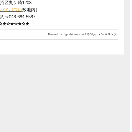
区丸ケ崎1203
バイパス店
敷地内）
48-684-5587
☆★☆★☆★☆★
Posted by higashiomiya at 9時00分
パーマリンク