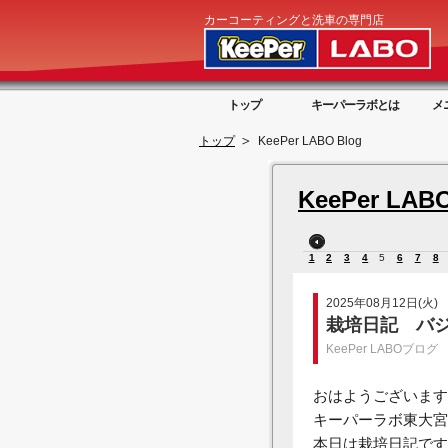
カーコーティングと洗車の専門店
トップ
キーパーラボとは
メ
トップ
KeePer LABO Blog
KeePer LABO
1
2
3
4
5
6
7
8
2025年08月12日(火)
栽培日記 バ
KeePer LABOブログ
おはようございます
キーパーラボ東大宮
本日は栽培日記です