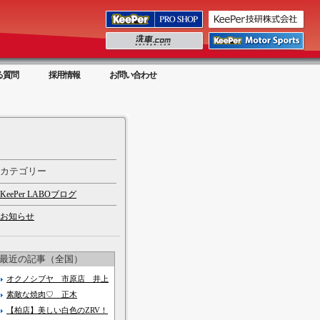
る質問
採用情報
お問い合わせ
カテゴリー
KeePer LABOブログ
お知らせ
最近の記事（全国）
オクノシブヤ 市原店 井上
素敵な焼肉♡ 正木
【柏店】美しい白色のZRV！