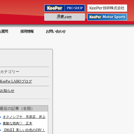
る質問
採用情報
お問い合わせ
カテゴリー
KeePer LABOブログ
お知らせ
最近の記事（全国）
オクノシブヤ 市原店 井上
素敵な焼肉♡ 正木
【柏店】美しい白色のZRV！