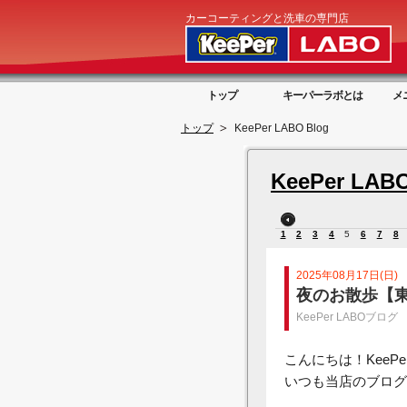
カーコーティングと洗車の専門店
トップ
キーパーラボとは
メ
トップ
KeePer LABO Blog
KeePer LABO
1
2
3
4
5
6
7
8
2025年08月17日(日)
夜のお散歩【
KeePer LABOブログ
こんにちは！KeeP
いつも当店のブログ