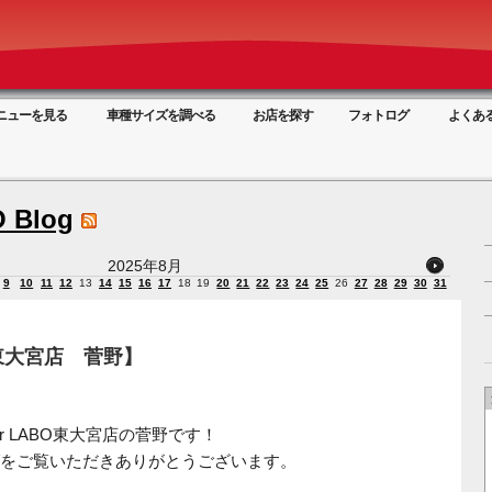
ニューを見る
車種サイズを調べる
お店を探す
フォトログ
よくあ
 Blog
2025年8月
9
10
11
12
13
14
15
16
17
18
19
20
21
22
23
24
25
26
27
28
29
30
31
東大宮店 菅野】
er LABO東大宮店の菅野です！
をご覧いただきありがとうございます。