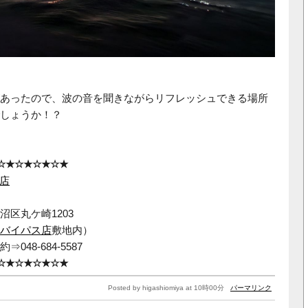
あったので、波の音を聞きながらリフレッシュできる場所
しょうか！？
☆★☆★☆★☆★
宮店
区丸ケ崎1203
バイパス店
敷地内）
48-684-5587
☆★☆★☆★☆★
Posted by higashiomiya at 10時00分
パーマリンク