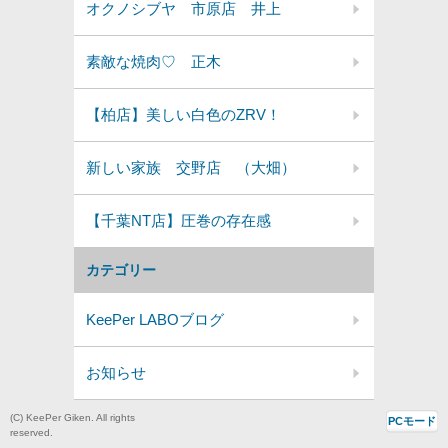
オクノシブヤ 市原店 井上
素敵な焼肉♡ 正木
【柏店】美しい白色のZRV！
新しい家族 交野店 （大畑）
【千葉NT店】圧巻の存在感
カテゴリー
KeePer LABOブログ
お知らせ
(C) KeePer Giken. All rights
PCモード
reserved.