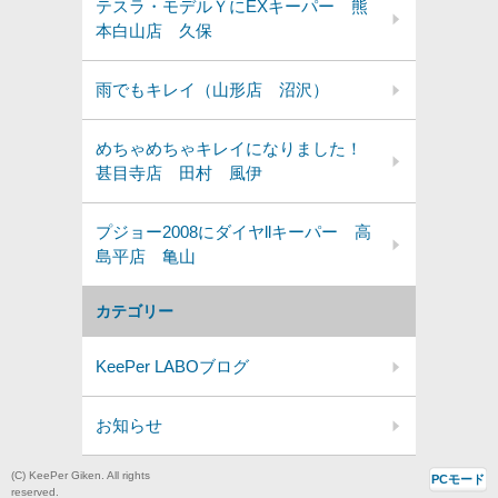
テスラ・モデルＹにEXキーパー 熊
本白山店 久保
雨でもキレイ（山形店 沼沢）
めちゃめちゃキレイになりました！
甚目寺店 田村 風伊
プジョー2008にダイヤllキーパー 高
島平店 亀山
カテゴリー
KeePer LABOブログ
お知らせ
(C) KeePer Giken. All rights
PCモード
reserved.