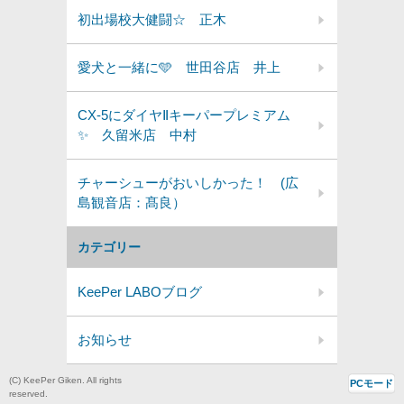
初出場校大健闘☆ 正木
愛犬と一緒に🩵 世田谷店 井上
CX-5にダイヤⅡキーパープレミアム
✨️ 久留米店 中村
チャーシューがおいしかった！ (広
島観音店：髙良）
カテゴリー
KeePer LABOブログ
お知らせ
(C) KeePer Giken. All rights
PCモード
reserved.