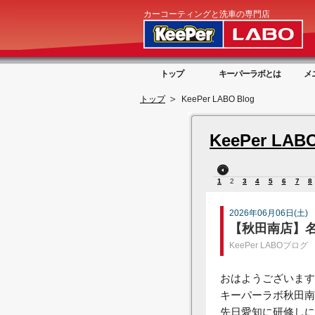
カーコーティングと洗車の専門店
トップ
キーパーラボとは
メ
トップ
KeePer LABO Blog
KeePer LABO
1
2
3
4
5
6
7
8
2026年06月06日(土)
【秋田南店】
KeePer LABOブログ
おはようございます
キーパーラボ秋田南
先日愛知に研修しに