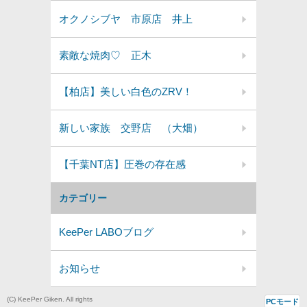
オクノシブヤ 市原店 井上
素敵な焼肉♡ 正木
【柏店】美しい白色のZRV！
新しい家族 交野店 （大畑）
【千葉NT店】圧巻の存在感
カテゴリー
KeePer LABOブログ
お知らせ
(C) KeePer Giken. All rights
PCモード