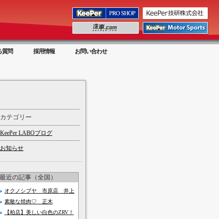
る質問
採用情報
お問い合わせ
カテゴリー
KeePer LABOブログ
お知らせ
最近の記事（全国）
オクノシブヤ 市原店 井上
素敵な焼肉♡ 正木
【柏店】美しい白色のZRV！