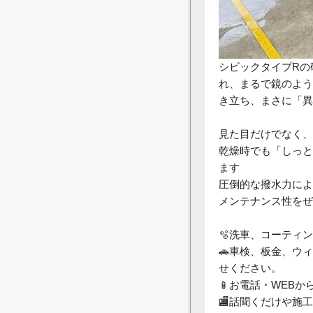
シビックタイプRの
れ、まるで鏡のよう
き立ち、まさに「異
見た目だけでなく、
乾燥時でも「しっと
ます
圧倒的な撥水力によ
メンテナンス性をぜ
🫧洗車、コーティ
🚗車検、板金、ウ
せください。
📱お電話・WEBか
🏬話聞くだけや施