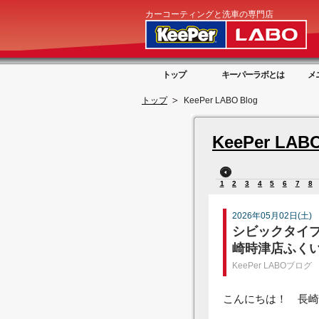
カーコーティングと洗車の専門店
トップ
キーパーラボとは
メ
トップ
KeePer LABO Blog
KeePer LABO
1
2
3
4
5
6
7
8
2026年05月02日(土)
シビックタイプ
崎時津店ふく
KeePer LABOブログ
こんにちは！ 長崎