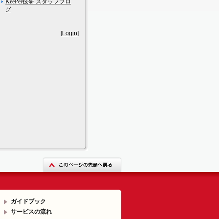
KeePer技研 スタッフブロ
グ
[
Login
]
ガイドブック
サービスの流れ