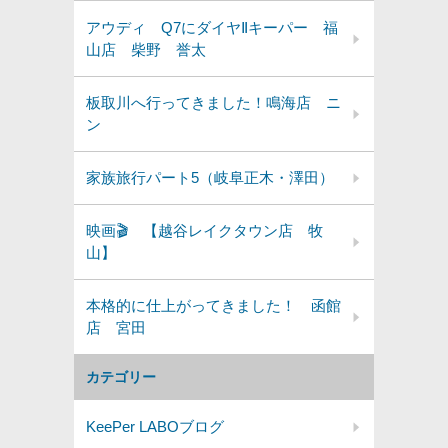
アウディ Q7にダイヤⅡキーパー 福
山店 柴野 誉太
板取川へ行ってきました！鳴海店 ニ
ン
家族旅行パート5（岐阜正木・澤田）
映画🎬 【越谷レイクタウン店 牧
山】
本格的に仕上がってきました！ 函館
店 宮田
カテゴリー
KeePer LABOブログ