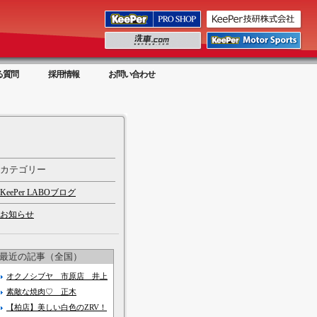
る質問
採用情報
お問い合わせ
カテゴリー
KeePer LABOブログ
お知らせ
最近の記事（全国）
オクノシブヤ 市原店 井上
素敵な焼肉♡ 正木
【柏店】美しい白色のZRV！