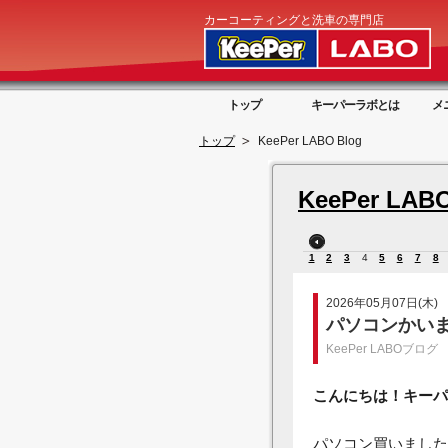
カーコーティングと洗車の専門店
トップ
キーパーラボとは
メ
トップ
KeePer LABO Blog
KeePer LABO
1
2
3
4
5
6
7
8
2026年05月07日(木)
パソコンかい
KeePer LABOブログ
こんにちは！キーパ
パソコン買いました