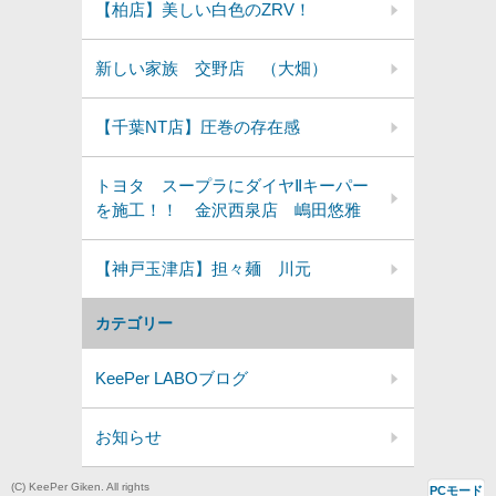
【柏店】美しい白色のZRV！
新しい家族 交野店 （大畑）
【千葉NT店】圧巻の存在感
トヨタ スープラにダイヤⅡキーパー
を施工！！ 金沢西泉店 嶋田悠雅
【神戸玉津店】担々麺 川元
カテゴリー
KeePer LABOブログ
お知らせ
(C) KeePer Giken. All rights
PCモード