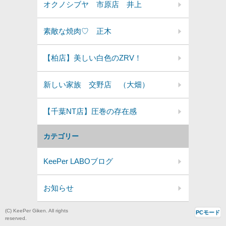
オクノシブヤ 市原店 井上
素敵な焼肉♡ 正木
【柏店】美しい白色のZRV！
新しい家族 交野店 （大畑）
【千葉NT店】圧巻の存在感
カテゴリー
KeePer LABOブログ
お知らせ
(C) KeePer Giken. All rights
PCモード
reserved.