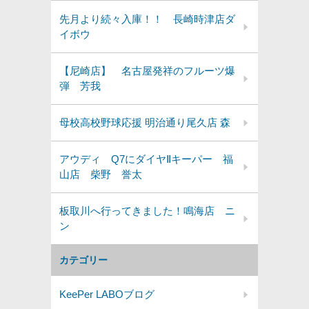
先月より続々入庫！！ 長崎時津店ダ
イボウ
【尼崎店】 名古屋発祥のフルーツ爆
弾 芳我
母校高校野球応援 明治通り尾久店 森
アウディ Q7にダイヤⅡキーパー 福
山店 柴野 誉太
板取川へ行ってきました！鳴海店 ニ
ン
カテゴリー
KeePer LABOブログ