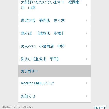
大好評いただいています！ 福岡南
店 山本
東北大会 盛岡店 佐々木
鶏そば 【越谷店 高橋】
めんべい 小倉南店 中野
満月🌕️【宝塚店 平田】
カテゴリー
KeePer LABOブログ
お知らせ
(C) KeePer Giken. All rights
PCモード