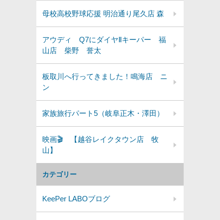
母校高校野球応援 明治通り尾久店 森
アウディ Q7にダイヤⅡキーパー 福
山店 柴野 誉太
板取川へ行ってきました！鳴海店 ニ
ン
家族旅行パート5（岐阜正木・澤田）
映画🎬 【越谷レイクタウン店 牧
山】
カテゴリー
KeePer LABOブログ