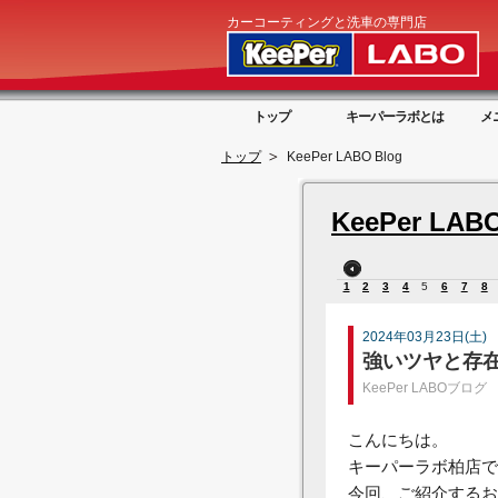
カーコーティングと洗車の専門店
トップ
キーパーラボとは
メ
トップ
KeePer LABO Blog
KeePer LABO
1
2
3
4
5
6
7
8
2024年03月23日(土)
強いツヤと存
KeePer LABOブログ
こんにちは。
キーパーラボ柏店で
今回、ご紹介するお