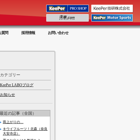
る質問
採用情報
お問い合わせ
カテゴリー
KeePer LABOブログ
お知らせ
最近の記事（全国）
雨上がりの…
キウイフルーツ！北森（奈良
大安寺店）