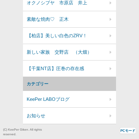
オクノシブヤ 市原店 井上
素敵な焼肉♡ 正木
【柏店】美しい白色のZRV！
新しい家族 交野店 （大畑）
【千葉NT店】圧巻の存在感
カテゴリー
KeePer LABOブログ
お知らせ
(C) KeePer Giken. All rights
PCモード
reserved.