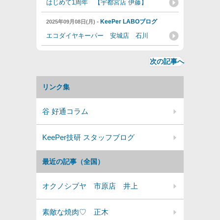
はじめて1周年 【宇都宮店 伊藤】
-
KeePer LABOブログ
2025年09月08日(月)
エコダイヤキーパー 安城店 石川
次の記事へ
リンク集
谷 好通コラム
KeePer技研 スタッフブログ
最近の記事（全国）
オクノシブヤ 市原店 井上
素敵な焼肉♡ 正木