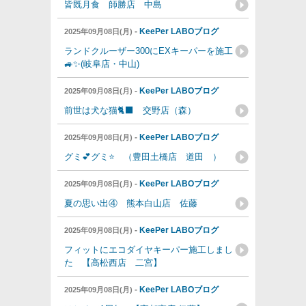
皆既月食 師勝店 中島
-
KeePer LABOブログ
2025年09月08日(月)
ランドクルーザー300にEXキーパーを施工
🚙✨(岐阜店・中山)
-
KeePer LABOブログ
2025年09月08日(月)
前世は犬な猫🐈‍⬛ 交野店（森）
-
KeePer LABOブログ
2025年09月08日(月)
グミ💕グミ⭐ （豊田土橋店 道田 ）
-
KeePer LABOブログ
2025年09月08日(月)
夏の思い出④ 熊本白山店 佐藤
-
KeePer LABOブログ
2025年09月08日(月)
フィットにエコダイヤキーパー施工しまし
た 【高松西店 二宮】
-
KeePer LABOブログ
2025年09月08日(月)