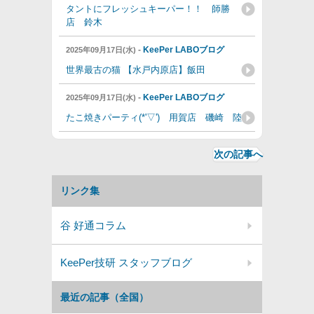
タントにフレッシュキーパー！！ 師勝
店 鈴木
-
KeePer LABOブログ
2025年09月17日(水)
世界最古の猫 【水戸内原店】飯田
-
KeePer LABOブログ
2025年09月17日(水)
たこ焼きパーティ(*'▽') 用賀店 磯崎 陸
次の記事へ
リンク集
谷 好通コラム
KeePer技研 スタッフブログ
最近の記事（全国）