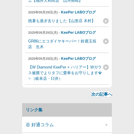
工【福井大和田店 山河侑晴】
-
KeePer LABOブログ
2025年09月29日(月)
残暑も過ぎ去りました【山形店 木村】
-
KeePer LABOブログ
2025年09月29日(月)
GR86にエコダイヤキーパー！鈴鹿玉垣
店 生木
-
KeePer LABOブログ
2025年09月29日(月)
【W Diamond KeePer × ハリアー】Wガラ
ス被膜でよりタフに愛車をお守りします💎
✨（岐阜店・臼井）
次の記事へ
リンク集
谷 好通コラム