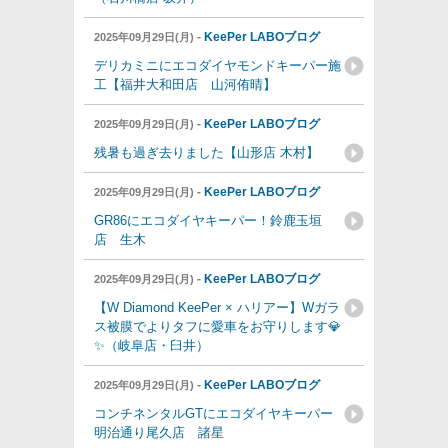
-
KeePer LABOブログ
2025年09月29日(月)
デリカミニにエコダイヤモンドキーパー施
工【福井大和田店 山河侑晴】
-
KeePer LABOブログ
2025年09月29日(月)
残暑も過ぎ去りました【山形店 木村】
-
KeePer LABOブログ
2025年09月29日(月)
GR86にエコダイヤキーパー！鈴鹿玉垣
店 生木
-
KeePer LABOブログ
2025年09月29日(月)
【W Diamond KeePer × ハリアー】Wガラ
ス被膜でよりタフに愛車をお守りします💎
✨（岐阜店・臼井）
-
KeePer LABOブログ
2025年09月29日(月)
コンチネンタルGTにエコダイヤキーパー
明治通り尾久店 諸星