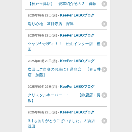
【神戸玉津店】 愛車紹介その３ 藤原
-
KeePer LABOブログ
2025年09月29日(月)
滑り心地 甚目寺店 深津
-
KeePer LABOブログ
2025年09月29日(月)
ツヤツヤボディ！！ 松山インター店 樫
田
-
KeePer LABOブログ
2025年09月29日(月)
次回はご自身のお車にも是非😊 【春日井
店 加藤】
-
KeePer LABOブログ
2025年09月29日(月)
クリスタルキーパー！！ 【鈴鹿店・長
坂】
-
KeePer LABOブログ
2025年09月29日(月)
9月もありがとうございました。大須店
浅田