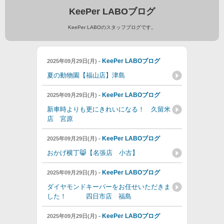
KeePer LABOブログ
KeePer LABOのスタッフブログです。
-
KeePer LABOブログ
2025年09月29日(月)
夏の動物園【福山店】津島
-
KeePer LABOブログ
2025年09月29日(月)
新車時よりも更にきれいになる！ 久留米
店 宮原
-
KeePer LABOブログ
2025年09月29日(月)
おかげ横丁😸【名張店 小古】
-
KeePer LABOブログ
2025年09月29日(月)
ダイヤモンドキーパーをお任せいただきま
した！ 四日市店 福島
-
KeePer LABOブログ
2025年09月29日(月)