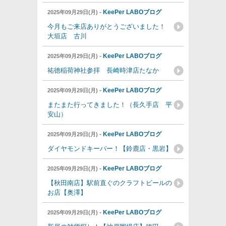
-
KeePer LABOブログ
2025年09月29日(月)
今月もご来店ありがとうございました！
大垣店 古川
-
KeePer LABOブログ
2025年09月29日(月)
祐徳稲荷神社参拝 長崎時津店たなか
-
KeePer LABOブログ
2025年09月29日(月)
またまた行ってきました！（長久手店 平
安山）
-
KeePer LABOブログ
2025年09月29日(月)
ダイヤモンドキーパー！【鈴鹿店・黒岩】
-
KeePer LABOブログ
2025年09月29日(月)
【秋田南店】駅前直ぐのクラフトビールの
お店【奥澤】
-
KeePer LABOブログ
2025年09月29日(月)