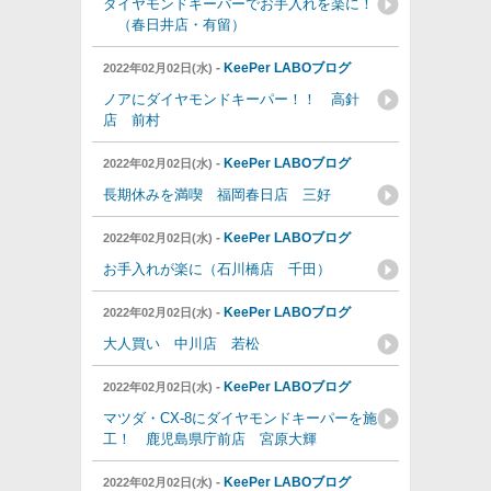
ダイヤモンドキーパーでお手入れを楽に！
（春日井店・有留）
-
KeePer LABOブログ
2022年02月02日(水)
ノアにダイヤモンドキーパー！！ 高針
店 前村
-
KeePer LABOブログ
2022年02月02日(水)
長期休みを満喫 福岡春日店 三好
-
KeePer LABOブログ
2022年02月02日(水)
お手入れが楽に（石川橋店 千田）
-
KeePer LABOブログ
2022年02月02日(水)
大人買い 中川店 若松
-
KeePer LABOブログ
2022年02月02日(水)
マツダ・CX-8にダイヤモンドキーパーを施
工！ 鹿児島県庁前店 宮原大輝
-
KeePer LABOブログ
2022年02月02日(水)