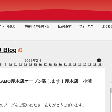
ニューを見る
車種サイズを調べる
お店を探す
フォトログ
よくあ
 Blog
2022年2月
8
9
10
11
12
13
14
15
16
17
18
19
20
21
22
23
24
25
26
27
28
PerLABO厚木店オープン致します！厚木店 小澤
厚木店のブログをご覧いただき、ありがとうございます。