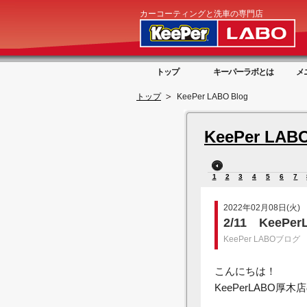
カーコーティングと洗車の専門店
トップ
キーパーラボとは
メ
トップ
KeePer LABO Blog
KeePer LABO
1
2
3
4
5
6
7
2022年02月08日(火)
2/11 Kee
KeePer LABOブログ
こんにちは！
KeePerLABO