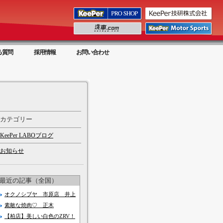
る質問
採用情報
お問い合わせ
カテゴリー
KeePer LABOブログ
お知らせ
最近の記事（全国）
オクノシブヤ 市原店 井上
素敵な焼肉♡ 正木
【柏店】美しい白色のZRV！