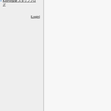
KeePer技研 スタッフブロ
グ
[
Login
]