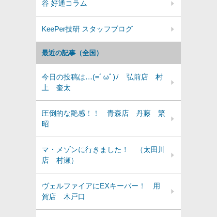
谷 好通コラム
KeePer技研 スタッフブログ
最近の記事（全国）
今日の投稿は…(=ﾟωﾟ)ﾉ 弘前店 村
上 奎太
圧倒的な艶感！！ 青森店 丹藤 繁
昭
マ・メゾンに行きました！ （太田川
店 村瀬）
ヴェルファイアにEXキーパー！ 用
賀店 木戸口