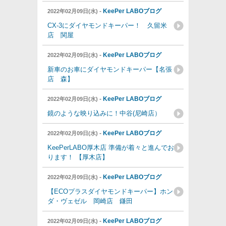
-
KeePer LABOブログ
2022年02月09日(水)
CX-3にダイヤモンドキーパー！ 久留米
店 関屋
-
KeePer LABOブログ
2022年02月09日(水)
新車のお車にダイヤモンドキーパー【名張
店 森】
-
KeePer LABOブログ
2022年02月09日(水)
鏡のような映り込みに！中谷(尼崎店）
-
KeePer LABOブログ
2022年02月09日(水)
KeePerLABO厚木店 準備が着々と進んでお
ります！ 【厚木店】
-
KeePer LABOブログ
2022年02月09日(水)
【ECOプラスダイヤモンドキーパー】ホン
ダ・ヴェゼル 岡崎店 鎌田
-
KeePer LABOブログ
2022年02月09日(水)