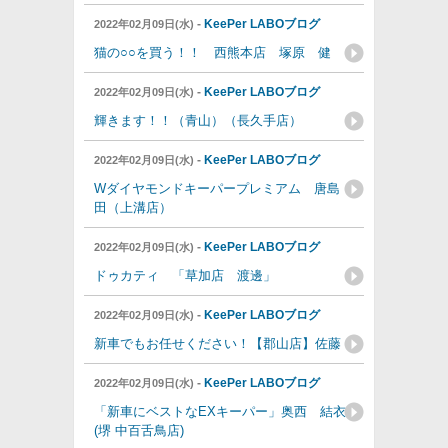
-
KeePer LABOブログ
2022年02月09日(水)
猫の○○を買う！！ 西熊本店 塚原 健
-
KeePer LABOブログ
2022年02月09日(水)
輝きます！！（青山）（長久手店）
-
KeePer LABOブログ
2022年02月09日(水)
Wダイヤモンドキーパープレミアム 唐島
田（上溝店）
-
KeePer LABOブログ
2022年02月09日(水)
ドゥカティ 「草加店 渡邊」
-
KeePer LABOブログ
2022年02月09日(水)
新車でもお任せください！【郡山店】佐藤
-
KeePer LABOブログ
2022年02月09日(水)
「新車にベストなEXキーパー」奥西 結衣
(堺 中百舌鳥店)